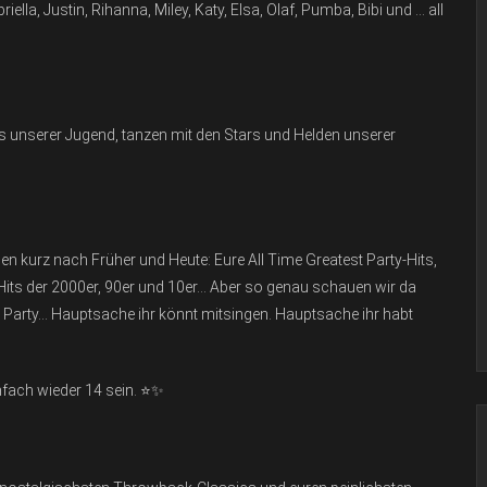
la, Justin, Rihanna, Miley, Katy, Elsa, Olaf, Pumba, Bibi und … all
its unserer Jugend, tanzen mit den Stars und Helden unserer
n kurz nach Früher und Heute: Eure All Time Greatest Party-Hits,
-Hits der 2000er, 90er und 10er… Aber so genau schauen wir da
’ne Party… Hauptsache ihr könnt mitsingen. Hauptsache ihr habt
nfach wieder 14 sein. ⭐️✨