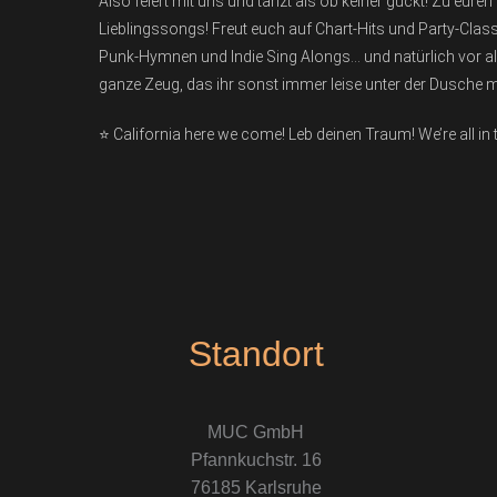
Also feiert mit uns und tanzt als ob keiner guckt! Zu eu
Lieblingssongs! Freut euch auf Chart-Hits und Party-Clas
Punk-Hymnen und Indie Sing Alongs… und natürlich vor a
ganze Zeug, das ihr sonst immer leise unter der Dusche mi
⭐️ California here we come! Leb deinen Traum! We’re all in t
Standort
MUC GmbH
Pfannkuchstr. 16
76185 Karlsruhe