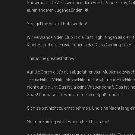
Showman… die Zeit zwischen dem Fresh Prince, Troy, Gabriel
euren anderen Jugendsünden. 💖
You get the best of both worlds!
Wir verwandeln den Club in die East High, singen all die H
Kindheit und chillen wie früher in der Retro Gaming Ecke.
This is the greatest Show!
Auf die Ohren gibt’s den abgefahrensten Musikmix zwische
Teenie-Hits, TV-Hits, Movie-Hits und noch mehr Hits-Hits
nicht auf die Uhr. Das ist ja keine Wissenschaft. Das ist 
Spaß! Und wisst ihr was am meisten Spaß macht?
Sich selbst nicht zu ernst nehmen. Und eine Nacht lang ei
No more hiding who I wanna be! This is me!