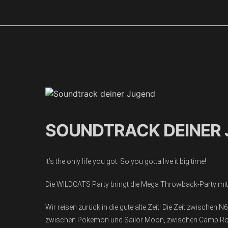
Zum
Inhalt
springen
SOUNDTRACK DEINER
It’s the only life you got. So you gotta live it big time!
Die WILDCATS Party bringt die Mega Throwback-Party mit de
Wir reisen zurück in die gute alte Zeit! Die Zeit zwische
zwischen Pokemon und Sailor Moon, zwischen Camp Rock