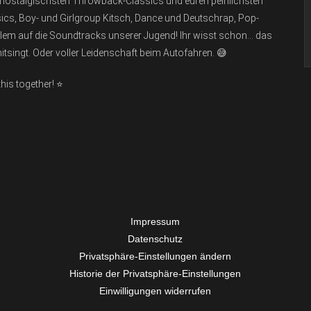
ren nostalgischsten Throwback-Classics und euren peinlichsten
sics, Boy- und Girlgroup Kitsch, Dance und Deutschrap, Pop-
llem auf die Soundtracks unserer Jugend! Ihr wisst schon… das
tsingt. Oder voller Leidenschaft beim Autofahren. 😅
his together! ⭐️
Impressum
Datenschutz
Privatsphäre-Einstellungen ändern
Historie der Privatsphäre-Einstellungen
Einwilligungen widerrufen